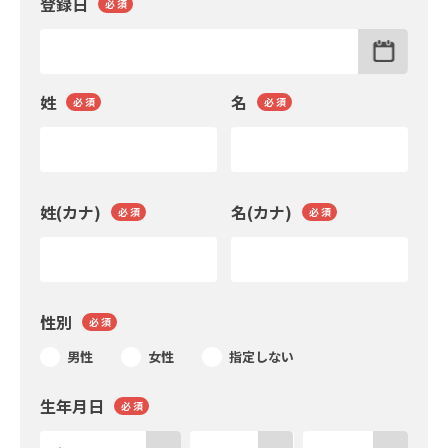
登録日
必 須
姓
名
必 須
必 須
姓(カナ)
名(カナ)
必 須
必 須
性別
必 須
男性
女性
指定しない
生年月日
必 須