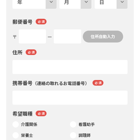
郵便番号
必 須
〒
ー
住所自動入力
住所
必 須
携帯番号
（連絡の取れるお電話番号）
必 須
希望職種
必 須
介護関係
看護助手
栄養士
調理師